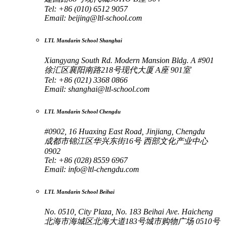
Tel: +86 (010) 6512 9057
Email:
beijing@ltl-school.com
LTL Mandarin School Shanghai
Xiangyang South Rd. Modern Mansion Bldg. A #901
徐汇区襄阳南路218号现代大厦 A座 901室
Tel: +86 (021) 3368 0866
Email:
shanghai@ltl-school.com
LTL Mandarin School Chengdu
#0902, 16 Huaxing East Road, Jinjiang, Chengdu
成都市锦江区华兴东街16号 西部文化产业中心
0902
Tel: +86 (028) 8559 6967
Email:
info@ltl-chengdu.com
LTL Mandarin School Beihai
No. 0510, City Plaza, No. 183 Beihai Ave. Haicheng
北海市海城区北海大道183号城市购物广场 0510号