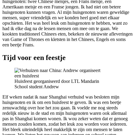
huisgenoten: twee Chinese meisjes, een Frans meisje, een
Amerikaan meisje en een Franse jongen. Ik had niet om betere
huisgenoten kunnen vragen. Al mijn huisgenoten waren geweldige
mensen, super vriendelijk en we konden heel goed met elkaar
opschieten. Het was heel leuk om huisgenoten te hebben, want zo
had ik elke dag na de lessen mensen om mee om te gaan. We
kookten traditioneel Chinees eten, bekeken de nieuwste afleveringen
van Game of Thrones en kletsten in het Chinees, Engels en soms
een beetje Frans.
Tijd voor een feestje
Huisfeest georganiseerd door LTL Mandarin
School student Andrew
Elf weken nadat ik naar Shanghai verhuisd was besloten mijn
huisgenoten en ik om een huisfeest te geven. Ik was een beetje
zenuwachtig over hoe het zou gaan. Ik voelde me nog steeds
redelijk nieuw in de stad en mijn huisgenoten waren ook allemaal
pas in Shanghai komen wonen. Ik wou zeker weten dat er genoeg
mensen zouden komen, zodat het leuk zou worden voor iedereen.
Het bleek uiteindelijk heel makkelijk te zijn om mensen te laten
komen. We lieten het gewoon aan iedereen op school weten.