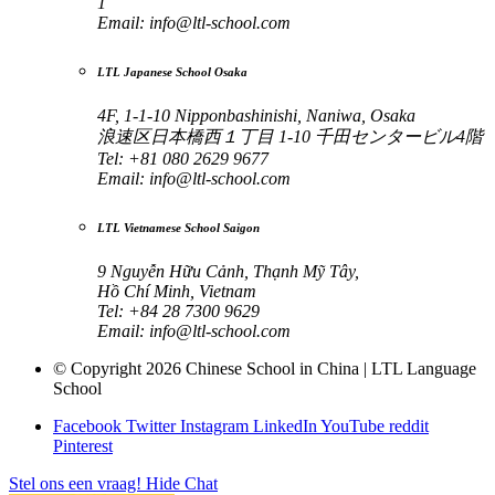
1
Email:
info@ltl-school.com
LTL Japanese School Osaka
4F, 1-1-10 Nipponbashinishi, Naniwa, Osaka
浪速区日本橋西１丁目 1-10 千田センタービル4階
Tel: +81 080 2629 9677
Email:
info@ltl-school.com
LTL Vietnamese School Saigon
9 Nguyễn Hữu Cảnh, Thạnh Mỹ Tây,
Hồ Chí Minh, Vietnam
Tel: +84 28 7300 9629
Email:
info@ltl-school.com
© Copyright 2026 Chinese School in China | LTL Language
School
Facebook
Twitter
Instagram
LinkedIn
YouTube
reddit
Pinterest
Stel ons een vraag!
Hide Chat