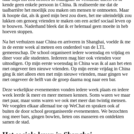
kende geen enkele persoon in China. Ik realiseerde me dat de
taalbarrière het moeilijk zou maken om mensen te ontmoeten. Maar
ik hoopte dat, als ik goed mijn best zou doen, het me uiteindelijk zou
lukken om genoeg vrienden te maken om een actief sociaal leven op
te bouwen. Naderhand bleek dat ik er helemaal geen moeite in heb
hoeven stoppen.
Na het verhuizen naar China en arriveren in Shanghai, voelde ik me
in de eerste week al meteen een onderdeel van de LTL
gemeenschap. De school organiseert iedere woensdag en vrijdag en
diner voor alle studenten. Iedereen mag hier ook vrienden voor
uitnodigen. Op mijn eerste woensdag in China was ik al aan het eten
met ongeveer tien nieuwe vrienden. Op mijn eerste vrijdag in China
ging ik niet alleen eten met mijn nieuwe vrienden, maar gingen we
met ongeveer de helft van de groep daarna nog naar een bar.
Deze wekelijkse evenementen vonden iedere week plaats en iedere
week leerde ik meer en meer mensen kennen. Soms waren we maar
met paar, maar soms waren we ook met meer dan twintig mensen.
We voegden elkaar allemaal toe op WeChat en spraken ook af
buiten de door school georganiseerde evenementen. We bezochten
nog meer bars, gingen bowlen, lieten ons masseren en ontdekten
samen de stad.