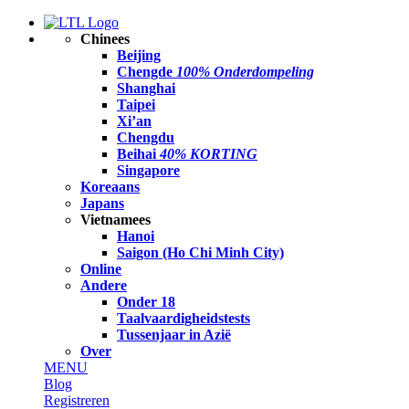
Chinees
Beijing
Chengde
100% Onderdompeling
Shanghai
Taipei
Xi’an
Chengdu
Beihai
40% KORTING
Singapore
Koreaans
Japans
Vietnamees
Hanoi
Saigon (Ho Chi Minh City)
Online
Andere
Onder 18
Taalvaardigheidstests
Tussenjaar in Azië
Over
MENU
Blog
Registreren