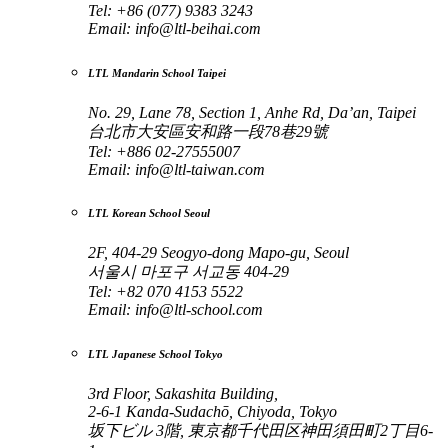
Tel: +86 (077) 9383 3243
Email:
info@ltl-beihai.com
LTL Mandarin School Taipei
No. 29, Lane 78, Section 1, Anhe Rd, Da’an, Taipei
台北市大安區安和路一段78巷29號
Tel: +886 02-27555007
Email:
info@ltl-taiwan.com
LTL Korean School Seoul
2F, 404-29 Seogyo-dong Mapo-gu, Seoul
서울시 마포구 서교동 404-29
Tel: +82 070 4153 5522
Email:
info@ltl-school.com
LTL Japanese School Tokyo
3rd Floor, Sakashita Building,
2-6-1 Kanda-Sudachō, Chiyoda, Tokyo
坂下ビル 3階, 東京都千代田区神田須田町2丁目6-