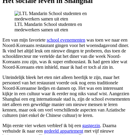
Het sociale leven in Shanghai
LTL Mandarin School studenten en
medewerkers samen uit eten
Een van mijn favoriete
school evenementen
was toen we naar een
Noord-Koreaans restaurant gingen voor het woensdagavond diner.
Ik vind het altijd leuk om nieuwe dingen te proberen, dus toen de
schooldirecteur me vertelde dat het diner van die week Noord-
Koreaans zou zijn, was ik super enthousiast. Ik had geen idee wat
Noord-Koreaans eten inhield, maar ik had er toch al zin in.
Uiteindelijk bleek het eten niet alleen heerlijk te zijn, maar het
personeel van het restaurant voerde ook nog eens traditionele
Noord-Koreaanse liedjes en dansen op. Het was een interessant
kijkje in een cultuur waar ik eerder nog niks vanaf wist. Aangezien
Shanghai een erg internationale stad is, zijn de school evenementen
niet alleen een geweldige manier om nieuwe mensen te leren
kennen, maar ook om veel verschillende aspecten van Aziatische
culturen (niet enkel de Chinese cultuur) te leren.
Mijn eerste vier weken verbleef ik bij een
gastgezin
. Daarna
verhuisde ik naar een
gedeeld appartement
met vijf nieuwe