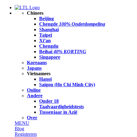
Chinees
Beijing
Chengde
100% Onderdompeling
Shanghai
Taipei
Xi’an
Chengdu
Beihai
40% KORTING
Singapore
Koreaans
Japans
Vietnamees
Hanoi
Saigon (Ho Chi Minh City)
Online
Andere
Onder 18
Taalvaardigheidstests
Tussenjaar in Azië
Over
MENU
Blog
Registreren