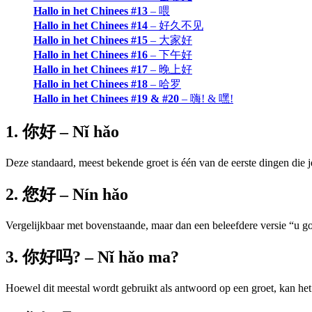
Hallo in het Chinees #13
– 喂
Hallo in het Chinees #14
– 好久不见
Hallo in het Chinees #15
– 大家好
Hallo in het Chinees #16
– 下午好
Hallo in het Chinees #17
– 晚上好
Hallo in het Chinees #18
– 哈罗
Hallo in het Chinees #19 & #20
– 嗨! & 嘿!
1. 你好 – Nǐ hǎo
Deze standaard, meest bekende groet is één van de eerste dingen die je 
2. 您好 – Nín hǎo
Vergelijkbaar met bovenstaande, maar dan een beleefdere versie “u g
3. 你好吗? – Nǐ hǎo ma?
Hoewel dit meestal wordt gebruikt als antwoord op een groet, kan het