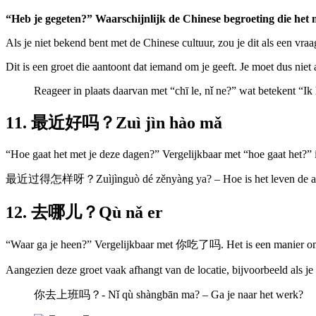
“Heb je gegeten?” Waarschijnlijk de Chinese begroeting die het
Als je niet bekend bent met de Chinese cultuur, zou je dit als een vra
Dit is een groet die aantoont dat iemand om je geeft. Je moet dus nie
Reageer in plaats daarvan met “chī le, nǐ ne?” wat betekent “Ik 
11. 最近好吗？Zuì jìn hào mǎ
“Hoe gaat het met je deze dagen?” Vergelijkbaar met “hoe gaat het?” i
最近过得怎样呀？Zuìjìnguò dé zěnyàng ya? – Hoe is het leven de afgelop
12. 去哪儿？Qù nǎ er
“Waar ga je heen?” Vergelijkbaar met 你吃了吗. Het is een manier om aa
Aangezien deze groet vaak afhangt van de locatie, bijvoorbeeld als j
你去上班吗？- Nǐ qù shàngbān ma? – Ga je naar het werk?