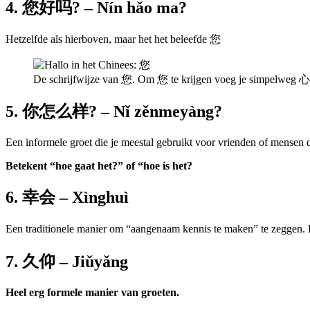
4. 您好吗? – Nín hǎo ma?
Hetzelfde als hierboven, maar het het beleefde 您
De schrijfwijze van 您. Om 您 te krijgen voeg je simpelweg 心 
5. 你怎么样? – Nǐ zěnmeyàng?
Een informele groet die je meestal gebruikt voor vrienden of mensen d
Betekent “hoe gaat het?” of “hoe is het?
6. 幸会 – Xìnghuì
Een traditionele manier om “aangenaam kennis te maken” te zeggen.
7. 久仰 – Jiǔyǎng
Heel erg formele manier van groeten.