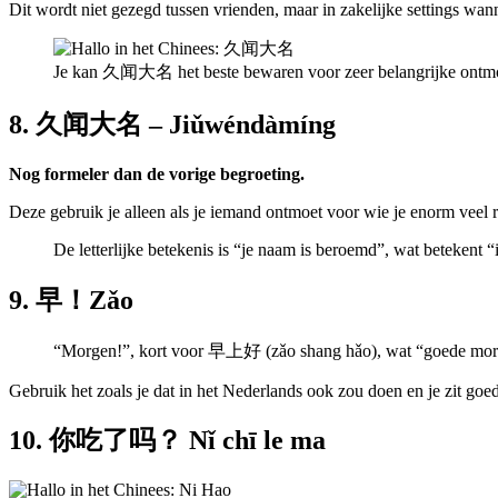
Dit wordt niet gezegd tussen vrienden, maar in zakelijke settings wanne
Je kan 久闻大名 het beste bewaren voor zeer belangrijke ontmo
8. 久闻大名 – Jiǔwéndàmíng
Nog formeler dan de vorige begroeting.
Deze gebruik je alleen als je iemand ontmoet voor wie je enorm veel 
De letterlijke betekenis is “je naam is beroemd”, wat betekent “
9. 早！Zǎo
“Morgen!”, kort voor 早上好 (zǎo shang hǎo), wat “goede morg
Gebruik het zoals je dat in het Nederlands ook zou doen en je zit goe
10. 你吃了吗？ Nǐ chī le ma