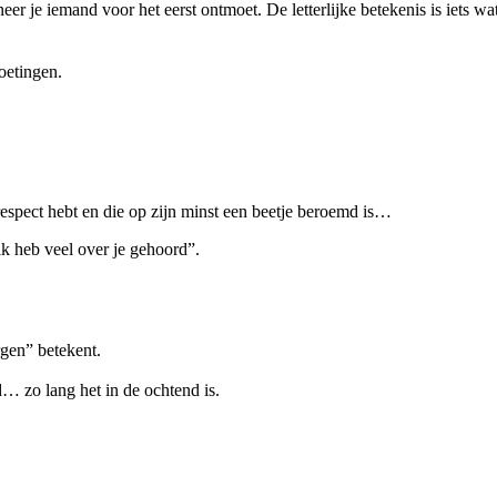
er je iemand voor het eerst ontmoet. De letterlijke betekenis is iets wat
etingen.
respect hebt en die op zijn minst een beetje beroemd is…
ik heb veel over je gehoord”.
en” betekent.
d… zo lang het in de ochtend is.