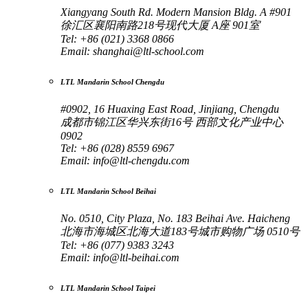
Xiangyang South Rd. Modern Mansion Bldg. A #901
徐汇区襄阳南路218号现代大厦 A座 901室
Tel: +86 (021) 3368 0866
Email:
shanghai@ltl-school.com
LTL Mandarin School Chengdu
#0902, 16 Huaxing East Road, Jinjiang, Chengdu
成都市锦江区华兴东街16号 西部文化产业中心
0902
Tel: +86 (028) 8559 6967
Email:
info@ltl-chengdu.com
LTL Mandarin School Beihai
No. 0510, City Plaza, No. 183 Beihai Ave. Haicheng
北海市海城区北海大道183号城市购物广场 0510号
Tel: +86 (077) 9383 3243
Email:
info@ltl-beihai.com
LTL Mandarin School Taipei