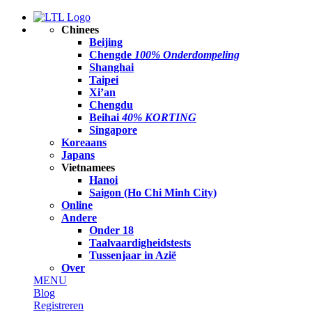
Chinees
Beijing
Chengde
100% Onderdompeling
Shanghai
Taipei
Xi’an
Chengdu
Beihai
40% KORTING
Singapore
Koreaans
Japans
Vietnamees
Hanoi
Saigon (Ho Chi Minh City)
Online
Andere
Onder 18
Taalvaardigheidstests
Tussenjaar in Azië
Over
MENU
Blog
Registreren