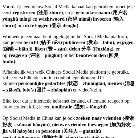
Voordat je een nieuw Social Media kanaal kan gebruiken, moet je je
eerst
registreren (注册 zhùcè)
, en je
gebruikersnaam
(用户名
yònghù míng)
en
wachtwoord (密码 mìmǎ)
invoeren (输入
shūrù)
om
in te loggen (登录 dēnglù)
.
Wanneer je eenmaal bent ingelogd bij het Social Media platform,
kan je een
bericht (帖子 tiězi)
publiceren (发布 – fābù)
,
wijzigen
(编辑 – biānjí)
,
liken (赞 – zàn)
,
delen 分享 (fēnxiǎng),
er
op
reageren (评论 – pínglùn)
of het
beantwoorden (回复 –
huífù)
.
Afhankelijk van welk Chinees Social Media platform je gebruikt,
zal je verschillende soorten content tegenkomen. Dit
kunnen
persoonlijke gedachtes (状态 – zhuàngtài)
,
nieuws (消息
– xiāoxī), foto’s (照片 – zhàopiàn)
en video’s zijn.
Elke keer dat je interactie hebt met iemand, of iemand reageert op
jouw content krijg je een
notificatie (通知 – tōngzhī)
.
Op Social Media in China kan je ook
zoeken naar vrienden (搜索
好友 – sōusuǒ hǎoyǒu)
,
nieuwe vrienden toevoegen (加为好友 –
jiā wèi hǎoyǒu)
en
personen (关注人 – guānzhù
rén)
of
influencers (影响力者- yǐngxiǎng lì zhě)
volgen.