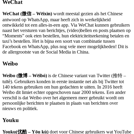
WeChat
WeChat (微信 – Wēixìn)
wordt meestal gezien als het Chinese
antwoord op WhatsApp, maar heeft zich in werkelijkheid
ontwikkeld tot een alles-in-een app. Via WeChat kunnen gebruikers
naast het versturen van berichtjes, (video)bellen en posts plaatsen op
“Moments” ook eten bestellen, hun elektriciteitsrekening betalen en
taxi’s bestellen. Het is bijna een soort van combinatie tussen
Facebook en WhatsApp, plus nog vele meer mogelijkheden! Dit is
de allergrootste van de Social Media in China.
Weibo
Weibo (微博 – Wēibó)
is de Chinese variant van Twitter (推特 –
tuītè). Gebruikers konden in eerste instantie net als bij Twitter tot
140 tekens gebruiken om hun gedachten te uitten. In 2016 heeft
Weibo dit limiet echter opgeschoven naar 2000 tekens. Een ander
verschil is dat Weibo over het algemeen meer gebruikt wordt om
persoonlijke berichten te plaatsen in plaats van berichten over
nieuws en politiek.
Youku
Youku(优酷 – Yōu kù)
doet voor Chinese gebruikers wat YouTube