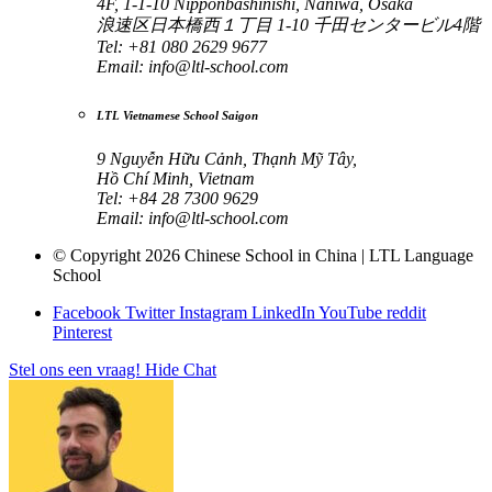
4F, 1-1-10 Nipponbashinishi, Naniwa, Osaka
浪速区日本橋西１丁目 1-10 千田センタービル4階
Tel: +81 080 2629 9677
Email:
info@ltl-school.com
LTL Vietnamese School Saigon
9 Nguyễn Hữu Cảnh, Thạnh Mỹ Tây,
Hồ Chí Minh, Vietnam
Tel: +84 28 7300 9629
Email:
info@ltl-school.com
© Copyright 2026 Chinese School in China | LTL Language
School
Facebook
Twitter
Instagram
LinkedIn
YouTube
reddit
Pinterest
Stel ons een vraag!
Hide Chat