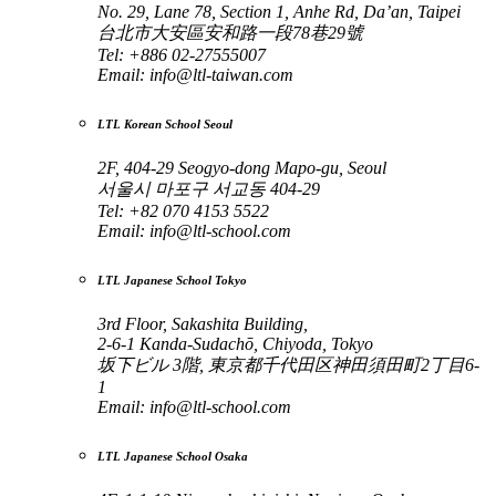
No. 29, Lane 78, Section 1, Anhe Rd, Da’an, Taipei
台北市大安區安和路一段78巷29號
Tel: +886 02-27555007
Email:
info@ltl-taiwan.com
LTL Korean School Seoul
2F, 404-29 Seogyo-dong Mapo-gu, Seoul
서울시 마포구 서교동 404-29
Tel: +82 070 4153 5522
Email:
info@ltl-school.com
LTL Japanese School Tokyo
3rd Floor, Sakashita Building,
2-6-1 Kanda-Sudachō, Chiyoda, Tokyo
坂下ビル 3階, 東京都千代田区神田須田町2丁目6-
1
Email:
info@ltl-school.com
LTL Japanese School Osaka