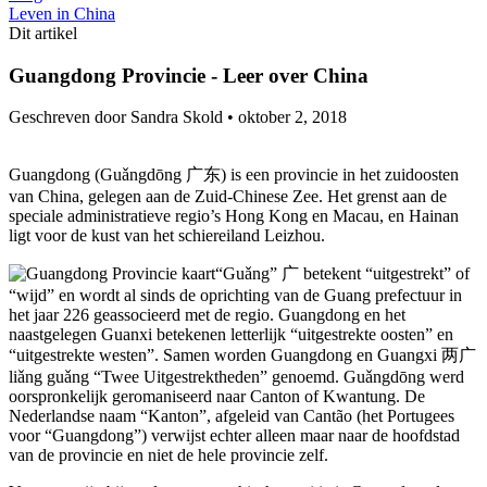
Leven in China
Dit artikel
Guangdong Provincie - Leer over China
Geschreven door Sandra Skold •
oktober 2, 2018
Guangdong (Guǎngdōng 广东) is een provincie in het zuidoosten
van China, gelegen aan de Zuid-Chinese Zee. Het grenst aan de
speciale administratieve regio’s Hong Kong en Macau, en Hainan
ligt voor de kust van het schiereiland Leizhou.
“Guǎng” 广 betekent “uitgestrekt” of
“wijd” en wordt al sinds de oprichting van de Guang prefectuur in
het jaar 226 geassocieerd met de regio. Guangdong en het
naastgelegen Guanxi betekenen letterlijk “uitgestrekte oosten” en
“uitgestrekte westen”. Samen worden Guangdong en Guangxi 两广
liǎng guǎng “Twee Uitgestrektheden” genoemd. Guǎngdōng werd
oorspronkelijk geromaniseerd naar Canton of Kwantung. De
Nederlandse naam “Kanton”, afgeleid van Cantão (het Portugees
voor “Guangdong”) verwijst echter alleen maar naar de hoofdstad
van de provincie en niet de hele provincie zelf.