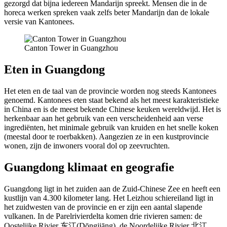
gezorgd dat bijna iedereen Mandarijn spreekt. Mensen die in de
horeca werken spreken vaak zelfs beter Mandarijn dan de lokale
versie van Kantonees.
Canton Tower in Guangzhou
Eten in Guangdong
Het eten en de taal van de provincie worden nog steeds Kantonees
genoemd. Kantonees eten staat bekend als het meest karakteristieke
in China en is de meest bekende Chinese keuken wereldwijd. Het is
herkenbaar aan het gebruik van een verscheidenheid aan verse
ingrediënten, het minimale gebruik van kruiden en het snelle koken
(meestal door te roerbakken). Aangezien ze in een kustprovincie
wonen, zijn de inwoners vooral dol op zeevruchten.
Guangdong klimaat en geografie
Guangdong ligt in het zuiden aan de Zuid-Chinese Zee en heeft een
kustlijn van 4.300 kilometer lang. Het Leizhou schiereiland ligt in
het zuidwesten van de provincie en er zijn een aantal slapende
vulkanen. In de Parelrivierdelta komen drie rivieren samen: de
Oostelijke Rivier 东江(Dōngjiāng), de Noordelijke Rivier 北江