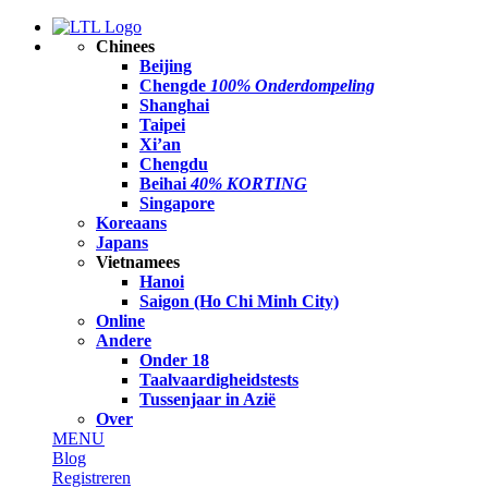
Chinees
Beijing
Chengde
100% Onderdompeling
Shanghai
Taipei
Xi’an
Chengdu
Beihai
40% KORTING
Singapore
Koreaans
Japans
Vietnamees
Hanoi
Saigon (Ho Chi Minh City)
Online
Andere
Onder 18
Taalvaardigheidstests
Tussenjaar in Azië
Over
MENU
Blog
Registreren