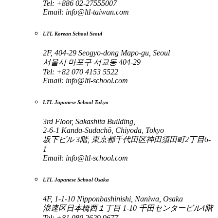
Tel: +886 02-27555007
Email:
info@ltl-taiwan.com
LTL Korean School Seoul
2F, 404-29 Seogyo-dong Mapo-gu, Seoul
서울시 마포구 서교동 404-29
Tel: +82 070 4153 5522
Email:
info@ltl-school.com
LTL Japanese School Tokyo
3rd Floor, Sakashita Building,
2-6-1 Kanda-Sudachō, Chiyoda, Tokyo
坂下ビル 3階, 東京都千代田区神田須田町2丁目6-
1
Email:
info@ltl-school.com
LTL Japanese School Osaka
4F, 1-1-10 Nipponbashinishi, Naniwa, Osaka
浪速区日本橋西１丁目 1-10 千田センタービル4階
Tel: +81 080 2629 9677