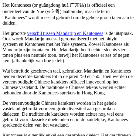
Het Kantonees (or guǎngdōng huà 广东话) is officieel een
onderdeel van de Yue (yuè 粤) taalfamilie, maar de term
“Kantonees” wordt meestal gebruikt om de gehele groep talen aan te
duiden.
Het grootste
verschil tussen Mandarijn en Kantonees
is de uitspraak.
Ook wordt Mandarijn meestal geromaniseerd met het pinyin
systeem en Kantonees met het Yale systeem. Zowel Kantonees als
Mandarijn zijn toontalen. Het Mandarijn heeft echter slechts vier
tonen plus een neutrale toon, terwijl het Kantonees er zes of negen
kent (afhankelijk van hoe je telt).
Wat betreft de geschreven taal, gebruikten Mandarijn en Kantonees
beiden dezelfde karakters tot in de jaren ’50 en ’60. Toen werden de
vereenvoudigde Chinese karakters officieel ingevoerd op het
Chinese vasteland. De traditionele Chinese tekens werden echter
behouden door de Kantonees sprekers in Hong Kong.
De vereenvoudigde Chinese karakters worden in het gehele
vasteland gebruikt voor een grote diversiteit aan gesproken
dialecten. De traditionele karakters worden echter nog wel eens
gebruikt voor klassieke doeleinden en in de zuidelijke, Kantonees
sprekende delen van het vasteland.
Kantonees is eigenlijk enkel een gesproken dialect. Het geschreven