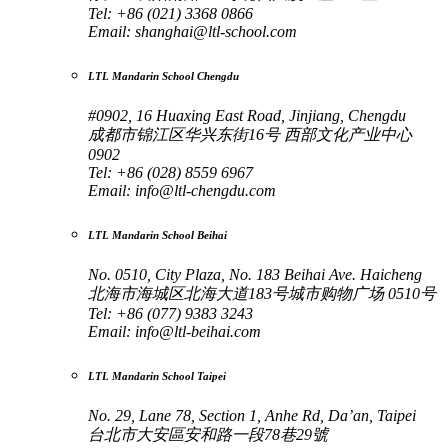
Tel: +86 (021) 3368 0866
Email:
shanghai@ltl-school.com
LTL Mandarin School Chengdu
#0902, 16 Huaxing East Road, Jinjiang, Chengdu
成都市锦江区华兴东街16号 西部文化产业中心
0902
Tel: +86 (028) 8559 6967
Email:
info@ltl-chengdu.com
LTL Mandarin School Beihai
No. 0510, City Plaza, No. 183 Beihai Ave. Haicheng
北海市海城区北海大道183号城市购物广场 0510号
Tel: +86 (077) 9383 3243
Email:
info@ltl-beihai.com
LTL Mandarin School Taipei
No. 29, Lane 78, Section 1, Anhe Rd, Da’an, Taipei
台北市大安區安和路一段78巷29號