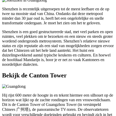
Shenzhen is recentelijk uitgeroepen tot de meest leefbare en de op
twee na mooiste stad van China. Ondanks dat deze metropool
minder dan 30 jaar oud is, heeft het een ongelofelijke en snelle
transformatie ondergaan. Je moet het zien om het te geloven.
Shenzhen is een goed gestructureerde stad, met veel parken en open
ruimtes, veel plekken om te bezoeken en een nieuw en steeds groter
wordend ondergronds metrosysteem. Shenzhen’s relatieve nieuwe
status en zijn reputatie als een stad van mogelijkheden zorgen ervoor
dat het Chinezen uit het hele land aantrekt. Het huist een
duizelingwekkend aantal typische keukens en culturen. En hoewel
de hoofdtaal Mandarijn is, hoor je er net zo vaak Kantonees en
noordelijker dialecten.
Bekijk de Canton Tower
Hij rijst 600 meter de hoogte in en tekent hiermee een silhouet op de
horizon wat lijkt op de zachte rondingen van een vrouwenlichaam.
Dit is de Canton Tower of Guangzhou Tower (in versimpeld
Chinees 广州塔), de panoramische TV-toren. De observatietoren
wordt voor verschillende doeleinden gebruikt en bevindt zich in het