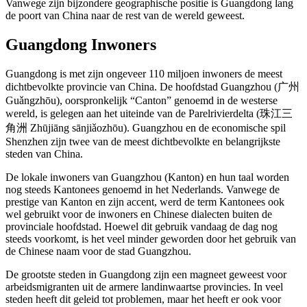
Vanwege zijn bijzondere geographische positie is Guangdong lang
de poort van China naar de rest van de wereld geweest.
Guangdong Inwoners
Guangdong is met zijn ongeveer 110 miljoen inwoners de meest
dichtbevolkte provincie van China. De hoofdstad Guangzhou (广州
Guǎngzhōu), oorspronkelijk “Canton” genoemd in de westerse
wereld, is gelegen aan het uiteinde van de Parelrivierdelta (珠江三
角洲 Zhūjiāng sānjiǎozhōu). Guangzhou en de economische spil
Shenzhen zijn twee van de meest dichtbevolkte en belangrijkste
steden van China.
De lokale inwoners van Guangzhou (Kanton) en hun taal worden
nog steeds Kantonees genoemd in het Nederlands. Vanwege de
prestige van Kanton en zijn accent, werd de term Kantonees ook
wel gebruikt voor de inwoners en Chinese dialecten buiten de
provinciale hoofdstad. Hoewel dit gebruik vandaag de dag nog
steeds voorkomt, is het veel minder geworden door het gebruik van
de Chinese naam voor de stad Guangzhou.
De grootste steden in Guangdong zijn een magneet geweest voor
arbeidsmigranten uit de armere landinwaartse provincies. In veel
steden heeft dit geleid tot problemen, maar het heeft er ook voor