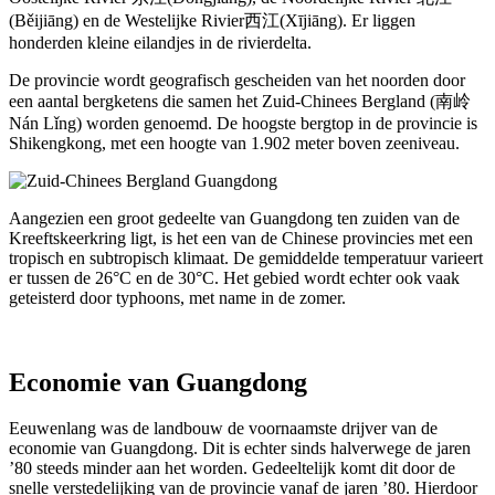
(Běijiāng) en de Westelijke Rivier西江(Xījiāng). Er liggen
honderden kleine eilandjes in de rivierdelta.
De provincie wordt geografisch gescheiden van het noorden door
een aantal bergketens die samen het Zuid-Chinees Bergland (南岭
Nán Lǐng) worden genoemd. De hoogste bergtop in de provincie is
Shikengkong, met een hoogte van 1.902 meter boven zeeniveau.
Aangezien een groot gedeelte van Guangdong ten zuiden van de
Kreeftskeerkring ligt, is het een van de Chinese provincies met een
tropisch en subtropisch klimaat. De gemiddelde temperatuur varieert
er tussen de 26°C en de 30°C. Het gebied wordt echter ook vaak
geteisterd door typhoons, met name in de zomer.
Economie van Guangdong
Eeuwenlang was de landbouw de voornaamste drijver van de
economie van Guangdong. Dit is echter sinds halverwege de jaren
’80 steeds minder aan het worden. Gedeeltelijk komt dit door de
snelle verstedelijking van de provincie vanaf de jaren ’80. Hierdoor