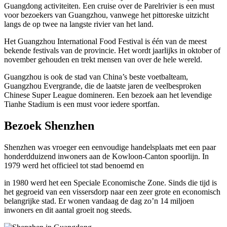
Guangdong activiteiten. Een cruise over de Parelrivier is een must
voor bezoekers van Guangzhou, vanwege het pittoreske uitzicht
langs de op twee na langste rivier van het land.
Het Guangzhou International Food Festival is één van de meest
bekende festivals van de provincie. Het wordt jaarlijks in oktober of
november gehouden en trekt mensen van over de hele wereld.
Guangzhou is ook de stad van China’s beste voetbalteam,
Guangzhou Evergrande, die de laatste jaren de veelbesproken
Chinese Super League domineren. Een bezoek aan het levendige
Tianhe Stadium is een must voor iedere sportfan.
Bezoek Shenzhen
Shenzhen was vroeger een eenvoudige handelsplaats met een paar
honderdduizend inwoners aan de Kowloon-Canton spoorlijn. In
1979 werd het officieel tot stad benoemd en
in 1980 werd het een Speciale Economische Zone. Sinds die tijd is
het gegroeid van een vissersdorp naar een zeer grote en economisch
belangrijke stad. Er wonen vandaag de dag zo’n 14 miljoen
inwoners en dit aantal groeit nog steeds.