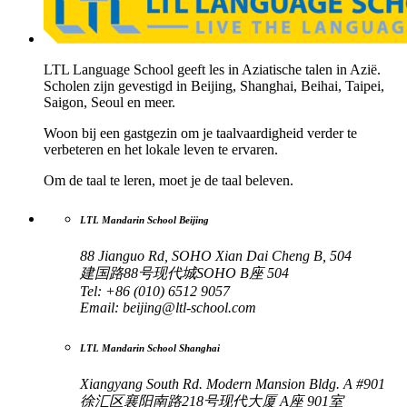
LTL Language School geeft les in Aziatische talen in Azië.
Scholen zijn gevestigd in Beijing, Shanghai, Beihai, Taipei,
Saigon, Seoul en meer.
Woon bij een gastgezin om je taalvaardigheid verder te
verbeteren en het lokale leven te ervaren.
Om de taal te leren, moet je de taal beleven.
LTL Mandarin School Beijing
88 Jianguo Rd, SOHO Xian Dai Cheng B, 504
建国路88号现代城SOHO B座 504
Tel: +86 (010) 6512 9057
Email:
beijing@ltl-school.com
LTL Mandarin School Shanghai
Xiangyang South Rd. Modern Mansion Bldg. A #901
徐汇区襄阳南路218号现代大厦 A座 901室