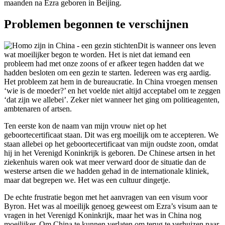
maanden na Ezra geboren in Beijing.
Problemen begonnen te verschijnen
Dit is wanneer ons leven
wat moeilijker begon te worden. Het is niet dat iemand een
probleem had met onze zoons of er afkeer tegen hadden dat we
hadden besloten om een gezin te starten. Iedereen was erg aardig.
Het probleem zat hem in de bureaucratie. In China vroegen mensen
‘wie is de moeder?’ en het voelde niet altijd acceptabel om te zeggen
‘dat zijn we allebei’. Zeker niet wanneer het ging om politieagenten,
ambtenaren of artsen.
Ten eerste kon de naam van mijn vrouw niet op het
geboortecertificaat staan. Dit was erg moeilijk om te accepteren. We
staan allebei op het geboortecertificaat van mijn oudste zoon, omdat
hij in het Verenigd Koninkrijk is geboren. De Chinese artsen in het
ziekenhuis waren ook wat meer verward door de situatie dan de
westerse artsen die we hadden gehad in de internationale kliniek,
maar dat begrepen we. Het was een cultuur dingetje.
De echte frustratie begon met het aanvragen van een visum voor
Byron. Het was al moeilijk genoeg geweest om Ezra’s visum aan te
vragen in het Verenigd Koninkrijk, maar het was in China nog
moeilijker. Om China te kunnen verlaten om terug te verhuizen naar