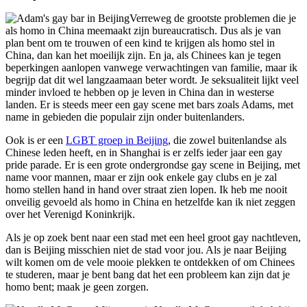
Verreweg de grootste problemen die je
als homo in China meemaakt zijn bureaucratisch. Dus als je van
plan bent om te trouwen of een kind te krijgen als homo stel in
China, dan kan het moeilijk zijn. En ja, als Chinees kan je tegen
beperkingen aanlopen vanwege verwachtingen van familie, maar ik
begrijp dat dit wel langzaamaan beter wordt. Je seksualiteit lijkt veel
minder invloed te hebben op je leven in China dan in westerse
landen. Er is steeds meer een gay scene met bars zoals Adams, met
name in gebieden die populair zijn onder buitenlanders.
Ook is er een
LGBT groep in Beijing
, die zowel buitenlandse als
Chinese leden heeft, en in Shanghai is er zelfs ieder jaar een gay
pride parade. Er is een grote ondergrondse gay scene in Beijing, met
name voor mannen, maar er zijn ook enkele gay clubs en je zal
homo stellen hand in hand over straat zien lopen. Ik heb me nooit
onveilig gevoeld als homo in China en hetzelfde kan ik niet zeggen
over het Verenigd Koninkrijk.
Als je op zoek bent naar een stad met een heel groot gay nachtleven,
dan is Beijing misschien niet de stad voor jou. Als je naar Beijing
wilt komen om de vele mooie plekken te ontdekken of om Chinees
te studeren, maar je bent bang dat het een probleem kan zijn dat je
homo bent; maak je geen zorgen.