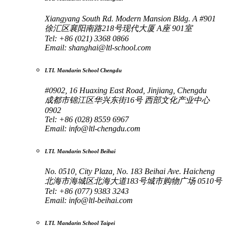
Xiangyang South Rd. Modern Mansion Bldg. A #901
徐汇区襄阳南路218号现代大厦 A座 901室
Tel: +86 (021) 3368 0866
Email:
shanghai@ltl-school.com
LTL Mandarin School Chengdu
#0902, 16 Huaxing East Road, Jinjiang, Chengdu
成都市锦江区华兴东街16号 西部文化产业中心
0902
Tel: +86 (028) 8559 6967
Email:
info@ltl-chengdu.com
LTL Mandarin School Beihai
No. 0510, City Plaza, No. 183 Beihai Ave. Haicheng
北海市海城区北海大道183号城市购物广场 0510号
Tel: +86 (077) 9383 3243
Email:
info@ltl-beihai.com
LTL Mandarin School Taipei