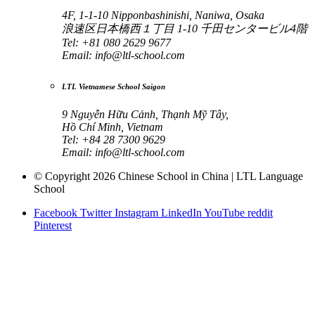
4F, 1-1-10 Nipponbashinishi, Naniwa, Osaka
浪速区日本橋西１丁目 1-10 千田センタービル4階
Tel: +81 080 2629 9677
Email:
info@ltl-school.com
LTL Vietnamese School Saigon
9 Nguyễn Hữu Cảnh, Thạnh Mỹ Tây,
Hồ Chí Minh, Vietnam
Tel: +84 28 7300 9629
Email:
info@ltl-school.com
© Copyright 2026 Chinese School in China | LTL Language
School
Facebook
Twitter
Instagram
LinkedIn
YouTube
reddit
Pinterest