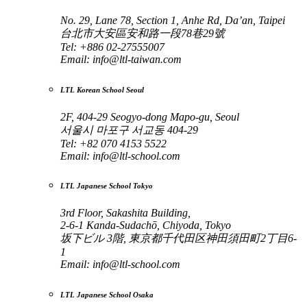
No. 29, Lane 78, Section 1, Anhe Rd, Da’an, Taipei
台北市大安區安和路一段78巷29號
Tel: +886 02-27555007
Email:
info@ltl-taiwan.com
LTL Korean School Seoul
2F, 404-29 Seogyo-dong Mapo-gu, Seoul
서울시 마포구 서교동 404-29
Tel: +82 070 4153 5522
Email:
info@ltl-school.com
LTL Japanese School Tokyo
3rd Floor, Sakashita Building,
2-6-1 Kanda-Sudachō, Chiyoda, Tokyo
坂下ビル 3階, 東京都千代田区神田須田町2丁目6-
1
Email:
info@ltl-school.com
LTL Japanese School Osaka