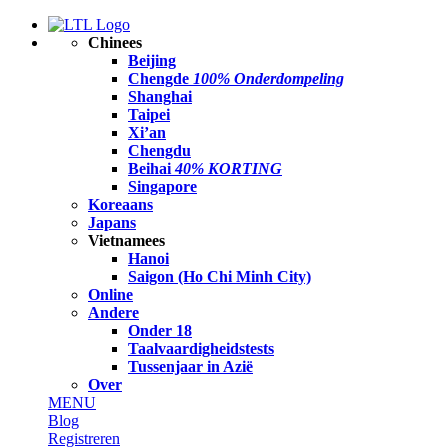
Chinees
Beijing
Chengde
100% Onderdompeling
Shanghai
Taipei
Xi’an
Chengdu
Beihai
40% KORTING
Singapore
Koreaans
Japans
Vietnamees
Hanoi
Saigon (Ho Chi Minh City)
Online
Andere
Onder 18
Taalvaardigheidstests
Tussenjaar in Azië
Over
MENU
Blog
Registreren