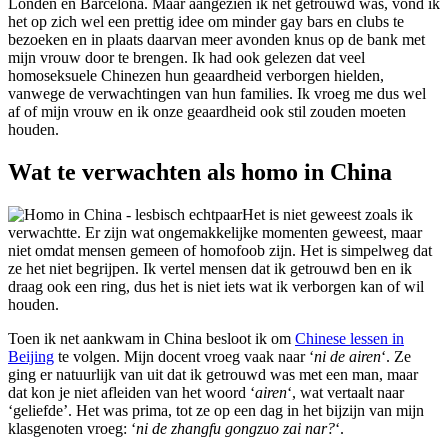
Londen en Barcelona. Maar aangezien ik net getrouwd was, vond ik
het op zich wel een prettig idee om minder gay bars en clubs te
bezoeken en in plaats daarvan meer avonden knus op de bank met
mijn vrouw door te brengen. Ik had ook gelezen dat veel
homoseksuele Chinezen hun geaardheid verborgen hielden,
vanwege de verwachtingen van hun families. Ik vroeg me dus wel
af of mijn vrouw en ik onze geaardheid ook stil zouden moeten
houden.
Wat te verwachten als homo in China
Het is niet geweest zoals ik
verwachtte. Er zijn wat ongemakkelijke momenten geweest, maar
niet omdat mensen gemeen of homofoob zijn. Het is simpelweg dat
ze het niet begrijpen. Ik vertel mensen dat ik getrouwd ben en ik
draag ook een ring, dus het is niet iets wat ik verborgen kan of wil
houden.
Toen ik net aankwam in China besloot ik om
Chinese lessen in
Beijing
te volgen. Mijn docent vroeg vaak naar ‘
ni de airen
‘. Ze
ging er natuurlijk van uit dat ik getrouwd was met een man, maar
dat kon je niet afleiden van het woord ‘
airen
‘, wat vertaalt naar
‘geliefde’. Het was prima, tot ze op een dag in het bijzijn van mijn
klasgenoten vroeg: ‘
ni de zhangfu gongzuo zai nar?
‘.