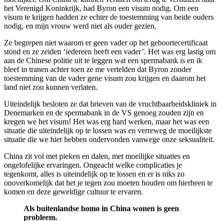
het Verenigd Koninkrijk, had Byron een visum nodig. Om een
visum te krijgen hadden ze echter de toestemming van beide ouders
nodig, en mijn vrouw werd niet als ouder gezien.
Ze begrepen niet waarom er geen vader op het geboortecertificaat
stond en ze zeiden ‘iedereen heeft een vader’. Het was erg lastig om
aan de Chinese politie uit te leggen wat een spermabank is en ik
bleef in tranen achter toen ze me vertelden dat Byron zonder
toestemming van de vader gene visum zou krijgen en daarom het
land niet zou kunnen verlaten.
Uiteindelijk besloten ze dat brieven van de vruchtbaarheidskliniek in
Denemarken en de spermabank in de VS genoeg zouden zijn en
kregen we het visum! Het was erg hard werken, maar het was een
situatie die uiteindelijk op te lossen was en verreweg de moeilijkste
situatie die we hier hebben ondervonden vanwege onze seksualiteit.
China zit vol met pieken en dalen, met moeilijke situaties en
ongelofelijke ervaringen. Ongeacht welke complicaties je
tegenkomt, alles is uiteindelijk op te lossen en er is niks zo
onoverkomelijk dat het je tegen zou moeten houden om hierheen te
komen en deze geweldige cultuur te ervaren.
Als buitenlandse homo in China wonen is geen
probleem.