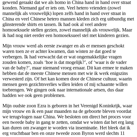
gewend geraakt dat we als homo in China hand in hand over straat
konden. Niemand gaf er iets om. Veel hetero vrienden (zowel
mannelijk als vrouwelijk) lopen zelfs hand in hand over straat in
China en veel Chinese hetero mannen kleden zich erg uitbundig met
glinsterende shirts en tassen. Ik had ook al veel andere
homoseksuele stellen gezien, zowel mannelijk als vrouwelijk. Maar
ik had nog niet eerder een homoseksueel stel met kinderen gezien.
Mijn vrouw werd als eerste zwanger en als er mensen geschokt
waren toen ze er achter kwamen, dan wisten ze dat goed te
verbergen. Ik had verwacht dat er wat ongemakkelijke vragen
zouden komen, zoals ‘hoe is dat mogelijk?’, of ‘waar is de vader
van de baby?’, maar niemand vroeg ernaar. Dit kan ermee te maken
hebben dat de meeste Chinese mensen met wie ik werk enigszins
verwesterd zijn. Of het kan komen door de Chinese cultuur, waarin
mensen geen gezichtsverlies willen leiden of mij schaamte willen
toebrengen. We gingen ook naar internationale artsen, dus daar
hadden we ook geen problemen.
Mijn oudste zoon Ezra is geboren in het Verenigd Koninkrijk, waar
mijn vrouw en ik een paar maanden na de geboorte bleven voordat
we terugvlogen naar China. We besloten om direct het proces voor
een tweede baby in gang te zetten, omdat we wisten dat het erg lang
kan duren om zwanger te worden via inseminatie. Het bleek dat ik
erg vruchtbaar ben en onze tweede zoon Byron werd slechts 11