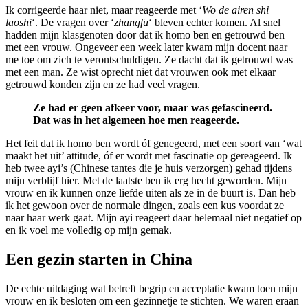
Ik corrigeerde haar niet, maar reageerde met ‘
Wo de airen shi
laoshi
‘. De vragen over ‘
zhangfu
‘ bleven echter komen. Al snel
hadden mijn klasgenoten door dat ik homo ben en getrouwd ben
met een vrouw. Ongeveer een week later kwam mijn docent naar
me toe om zich te verontschuldigen. Ze dacht dat ik getrouwd was
met een man. Ze wist oprecht niet dat vrouwen ook met elkaar
getrouwd konden zijn en ze had veel vragen.
Ze had er geen afkeer voor, maar was gefascineerd.
Dat was in het algemeen hoe men reageerde.
Het feit dat ik homo ben wordt óf genegeerd, met een soort van ‘wat
maakt het uit’ attitude, óf er wordt met fascinatie op gereageerd. Ik
heb twee ayi’s (Chinese tantes die je huis verzorgen) gehad tijdens
mijn verblijf hier. Met de laatste ben ik erg hecht geworden. Mijn
vrouw en ik kunnen onze liefde uiten als ze in de buurt is. Dan heb
ik het gewoon over de normale dingen, zoals een kus voordat ze
naar haar werk gaat. Mijn ayi reageert daar helemaal niet negatief op
en ik voel me volledig op mijn gemak.
Een gezin starten in China
De echte uitdaging wat betreft begrip en acceptatie kwam toen mijn
vrouw en ik besloten om een gezinnetje te stichten. We waren eraan