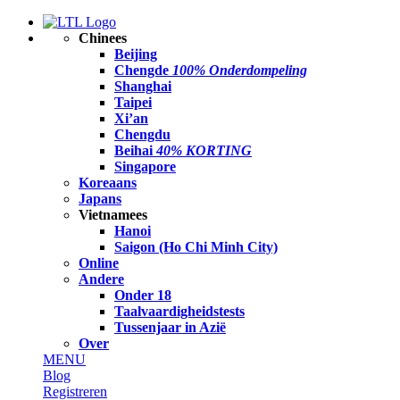
Chinees
Beijing
Chengde
100% Onderdompeling
Shanghai
Taipei
Xi’an
Chengdu
Beihai
40% KORTING
Singapore
Koreaans
Japans
Vietnamees
Hanoi
Saigon (Ho Chi Minh City)
Online
Andere
Onder 18
Taalvaardigheidstests
Tussenjaar in Azië
Over
MENU
Blog
Registreren