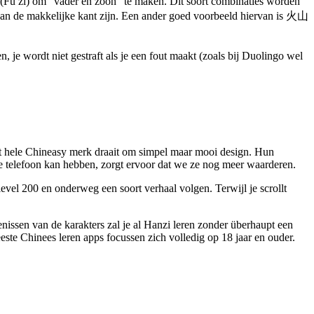
ù zi) om “vader en zoon” te maken. Dit soort combinaties worden
t aan de makkelijke kant zijn. Een ander goed voorbeeld hiervan is 火山
, je wordt niet gestraft als je een fout maakt (zoals bij Duolingo wel
et hele Chineasy merk draait om simpel maar mooi design. Hun
e telefoon kan hebben, zorgt ervoor dat we ze nog meer waarderen.
evel 200 en onderweg een soort verhaal volgen. Terwijl je scrollt
nissen van de karakters zal je al Hanzi leren zonder überhaupt een
ste Chinees leren apps focussen zich volledig op 18 jaar en ouder.