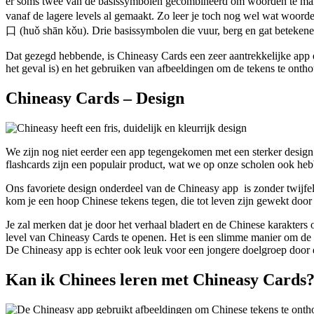
er soms twee van de basissymbolen gecombineerd om woorden te mak
vanaf de lagere levels al gemaakt. Zo leer je toch nog wel wat woord
口 (huǒ shān kǒu). Drie basissymbolen die vuur, berg en gat beteken
Dat gezegd hebbende, is Chineasy Cards een zeer aantrekkelijke app die
het geval is) en het gebruiken van afbeeldingen om de tekens te on
Chineasy Cards – Design
We zijn nog niet eerder een app tegengekomen met een sterker design
flashcards zijn een populair product, wat we op onze scholen ook he
Ons favoriete design onderdeel van de Chineasy app is zonder twijfel 
kom je een hoop Chinese tekens tegen, die tot leven zijn gewekt door h
Je zal merken dat je door het verhaal bladert en de Chinese karakters
level van Chineasy Cards te openen. Het is een slimme manier om de a
De Chineasy app is echter ook leuk voor een jongere doelgroep door de
Kan ik Chinees leren met Chineasy Cards