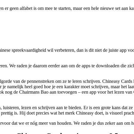
ien er geen alfabet is om mee te starten, maar een hele nieuwe set aan k
nese spreekvaardigheid wil verbeteren, dan is dit niet de juiste app voo
 leren. We raden je daarom eerder aan om de apps te downloaden die zich
lgorde van de pennenstreken om ze te leren schrijven. Chineasy Cards hel
 je namelijk heel goed hoe je een karakter moet schrijven, maar het laat
 ook nog de Chairmans Bao aan toevoegen – een app voor het lezen van C
 luisteren, lezen en schrijven aan te bieden. Er is een grote kans dat ze
tig is. Hij doet precies wat het merk Chineasy doet, is visueel prachtig
 ervoor dat we er nóg meer van houden. We raden je dus zeker aan om 