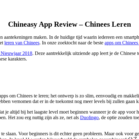
Chineasy App Review – Chinees Leren
n en aantekeningen maken. In de huidige tijd waarin iedereen een smart
het
leren van Chinees
. In onze zoektocht naar de beste
apps om Chinees 
 Nieuwjaar 2018
. Deze aantrekkelijk uitziende app leert je de Chinese
nese karakters.
e apps om Chinees te leren; het ontwerp is zo slim, eenvoudig en makkeli
hebben vernomen dat er in de toekomst nog meer levels bij zullen gaan k
je altijd bij het laagste level moet beginnen wanneer je de app voor het
en. Het zou erg nuttig zijn als ze, net als
Duolingo
, de optie zouden t
r te slaan. Voor beginners is dit echter geen probleem. Maar ook voor ge