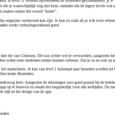
en. In level 11 worden bijvoorbeeld de symbolen gecombineerd 父子 (F
en die je waarschijnlijk nog niet kent, ondanks dat de lagere levels wa
en maken samen het woord “krater”.
 enigszins verslavend kan zijn. Je kan zo vaak als je wilt even oefenen
thouden werkt verbazingwekkend goed.
 dan die van Chineasy. Dit was echter wel te verwachten, aangezien h
bben zodat onze studenten ermee kunnen oefenen. Dat je ze nu ook op j
het startscherm. Je kan van level 1 helemaal naar beneden scrollen tot l
un leuke illustraties.
 onderweg leert. Aangezien de tekeningen zeer goed passen bij de beteke
pp op te bouwen en maakt het toegankelijk voor alle leeftijden. De mee
 stijl en het design van de app.
?