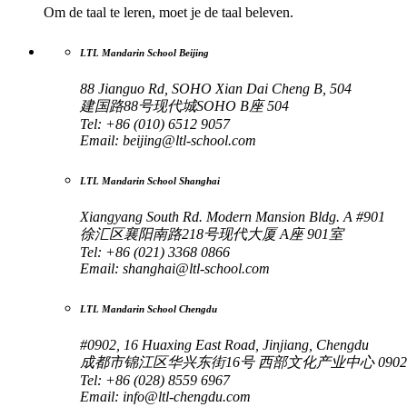
Om de taal te leren, moet je de taal beleven.
LTL Mandarin School Beijing
88 Jianguo Rd, SOHO Xian Dai Cheng B, 504
建国路88号现代城SOHO B座 504
Tel: +86 (010) 6512 9057
Email:
beijing@ltl-school.com
LTL Mandarin School Shanghai
Xiangyang South Rd. Modern Mansion Bldg. A #901
徐汇区襄阳南路218号现代大厦 A座 901室
Tel: +86 (021) 3368 0866
Email:
shanghai@ltl-school.com
LTL Mandarin School Chengdu
#0902, 16 Huaxing East Road, Jinjiang, Chengdu
成都市锦江区华兴东街16号 西部文化产业中心 0902
Tel: +86 (028) 8559 6967
Email:
info@ltl-chengdu.com