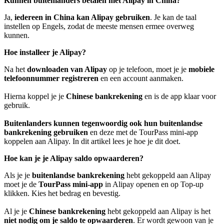
Kunnen buitenlanders betalen met Alipay in China?
Ja,
iedereen in China kan Alipay gebruiken
. Je kan de taal
instellen op Engels, zodat de meeste mensen ermee overweg
kunnen.
Hoe installeer je Alipay?
Na het
downloaden van Alipay
op je telefoon, moet je je
mobiele
telefoonnummer registreren
en een account aanmaken.
Hierna koppel je je
Chinese bankrekening
en is de app klaar voor
gebruik.
Buitenlanders kunnen tegenwoordig ook hun buitenlandse
bankrekening gebruiken
en deze met de TourPass mini-app
koppelen aan Alipay. In dit artikel lees je hoe je dit doet.
Hoe kan je je Alipay saldo opwaarderen?
Als je je
buitenlandse bankrekening
hebt gekoppeld aan Alipay
moet je de
TourPass mini-app
in Alipay openen en op Top-up
klikken. Kies het bedrag en bevestig.
Al je je
Chinese bankrekening
hebt gekoppeld aan Alipay is het
niet nodig om je saldo te opwaarderen
. Er wordt gewoon van je