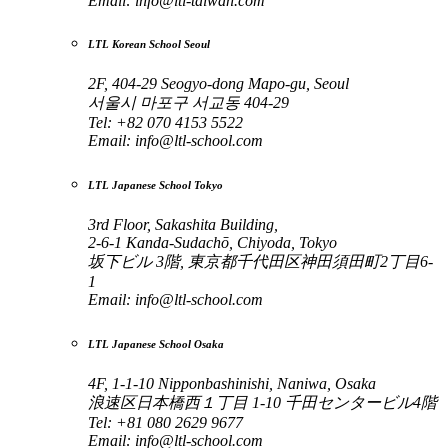
Email:
info@ltl-taiwan.com
LTL Korean School Seoul
2F, 404-29 Seogyo-dong Mapo-gu, Seoul
서울시 마포구 서교동 404-29
Tel: +82 070 4153 5522
Email:
info@ltl-school.com
LTL Japanese School Tokyo
3rd Floor, Sakashita Building,
2-6-1 Kanda-Sudachō, Chiyoda, Tokyo
坂下ビル 3階, 東京都千代田区神田須田町2丁目6-
1
Email:
info@ltl-school.com
LTL Japanese School Osaka
4F, 1-1-10 Nipponbashinishi, Naniwa, Osaka
浪速区日本橋西１丁目 1-10 千田センタービル4階
Tel: +81 080 2629 9677
Email:
info@ltl-school.com