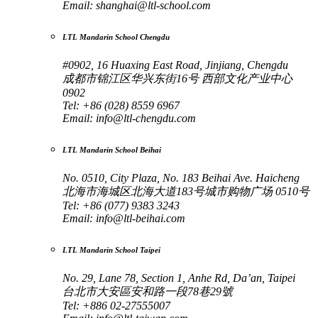
Email:
shanghai@ltl-school.com
LTL Mandarin School Chengdu
#0902, 16 Huaxing East Road, Jinjiang, Chengdu
成都市锦江区华兴东街16号 西部文化产业中心
0902
Tel: +86 (028) 8559 6967
Email:
info@ltl-chengdu.com
LTL Mandarin School Beihai
No. 0510, City Plaza, No. 183 Beihai Ave. Haicheng
北海市海城区北海大道183号城市购物广场 0510号
Tel: +86 (077) 9383 3243
Email:
info@ltl-beihai.com
LTL Mandarin School Taipei
No. 29, Lane 78, Section 1, Anhe Rd, Da’an, Taipei
台北市大安區安和路一段78巷29號
Tel: +886 02-27555007