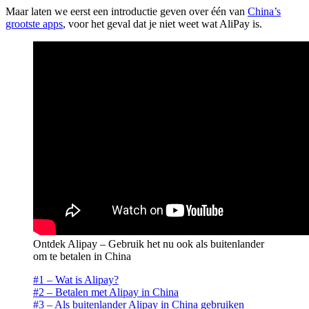
Maar laten we eerst een introductie geven over één van
China’s
grootste apps
, voor het geval dat je niet weet wat AliPay is.
Ontdek Alipay – Gebruik het nu ook als buitenlander
om te betalen in China
#1 – Wat is Alipay?
#2 – Betalen met Alipay in China
#3 – Als buitenlander Alipay in China gebruiken