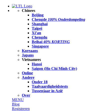
Chinees
Beijing
Chengde
100% Onderdompeling
Shanghai
Taipei
Xi’an
Chengdu
Beihai
40% KORTING
Singapore
Koreaans
Japans
Vietnamees
Hanoi
Saigon (Ho Chi Minh City)
Online
Andere
Onder 18
Taalvaardigheidstests
Tussenjaar in Azië
Over
MENU
Blog
Registreren