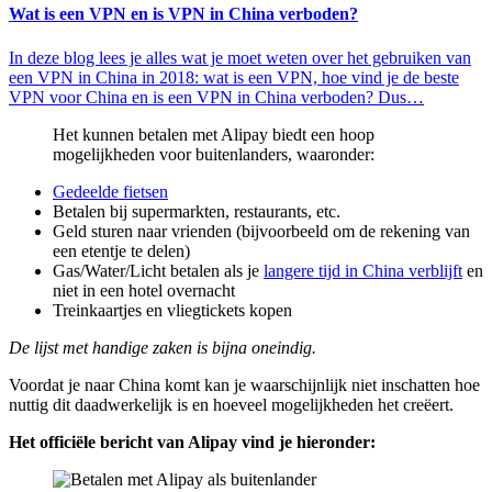
Wat is een VPN en is VPN in China verboden?
In deze blog lees je alles wat je moet weten over het gebruiken van
een VPN in China in 2018: wat is een VPN, hoe vind je de beste
VPN voor China en is een VPN in China verboden? Dus…
Het kunnen betalen met Alipay biedt een hoop
mogelijkheden voor buitenlanders, waaronder:
Gedeelde fietsen
Betalen bij supermarkten, restaurants, etc.
Geld sturen naar vrienden (bijvoorbeeld om de rekening van
een etentje te delen)
Gas/Water/Licht betalen als je
langere tijd in China verblijft
en
niet in een hotel overnacht
Treinkaartjes en vliegtickets kopen
De lijst met handige zaken is bijna oneindig.
Voordat je naar China komt kan je waarschijnlijk niet inschatten hoe
nuttig dit daadwerkelijk is en hoeveel mogelijkheden het creëert.
Het officiële bericht van Alipay vind je hieronder: