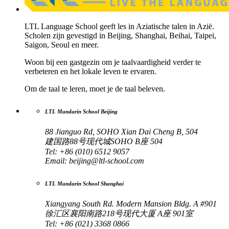
LTL Language School geeft les in Aziatische talen in Azië.
Scholen zijn gevestigd in Beijing, Shanghai, Beihai, Taipei,
Saigon, Seoul en meer.
Woon bij een gastgezin om je taalvaardigheid verder te
verbeteren en het lokale leven te ervaren.
Om de taal te leren, moet je de taal beleven.
LTL Mandarin School Beijing
88 Jianguo Rd, SOHO Xian Dai Cheng B, 504
建国路88号现代城SOHO B座 504
Tel: +86 (010) 6512 9057
Email:
beijing@ltl-school.com
LTL Mandarin School Shanghai
Xiangyang South Rd. Modern Mansion Bldg. A #901
徐汇区襄阳南路218号现代大厦 A座 901室
Tel: +86 (021) 3368 0866