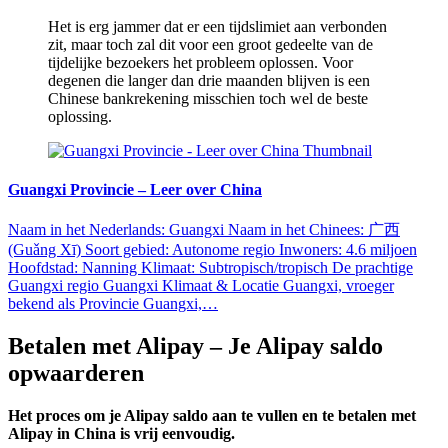
Het is erg jammer dat er een tijdslimiet aan verbonden
zit, maar toch zal dit voor een groot gedeelte van de
tijdelijke bezoekers het probleem oplossen. Voor
degenen die langer dan drie maanden blijven is een
Chinese bankrekening misschien toch wel de beste
oplossing.
Guangxi Provincie – Leer over China
Naam in het Nederlands: Guangxi Naam in het Chinees: 广西
(Guǎng Xī) Soort gebied: Autonome regio Inwoners: 4.6 miljoen
Hoofdstad: Nanning Klimaat: Subtropisch/tropisch De prachtige
Guangxi regio Guangxi Klimaat & Locatie Guangxi, vroeger
bekend als Provincie Guangxi,…
Betalen met Alipay – Je Alipay saldo
opwaarderen
Het proces om je Alipay saldo aan te vullen en te betalen met
Alipay in China is vrij eenvoudig.