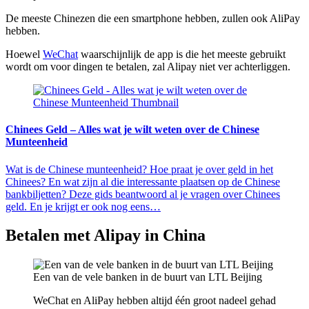
De meeste Chinezen die een smartphone hebben, zullen ook AliPay
hebben.
Hoewel
WeChat
waarschijnlijk de app is die het meeste gebruikt
wordt om voor dingen te betalen, zal Alipay niet ver achterliggen.
Chinees Geld – Alles wat je wilt weten over de Chinese
Munteenheid
Wat is de Chinese munteenheid? Hoe praat je over geld in het
Chinees? En wat zijn al die interessante plaatsen op de Chinese
bankbiljetten? Deze gids beantwoord al je vragen over Chinees
geld. En je krijgt er ook nog eens…
Betalen met Alipay in China
Een van de vele banken in de buurt van LTL Beijing
WeChat en AliPay hebben altijd één groot nadeel gehad